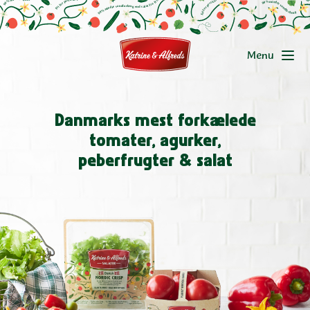
Menu
Produkter
Danmarks mest forkælede
tomater, agurker,
Miljø og CSR
peberfrugter & salat
Om Katrine & Alfreds
Jobs
Kontakt os