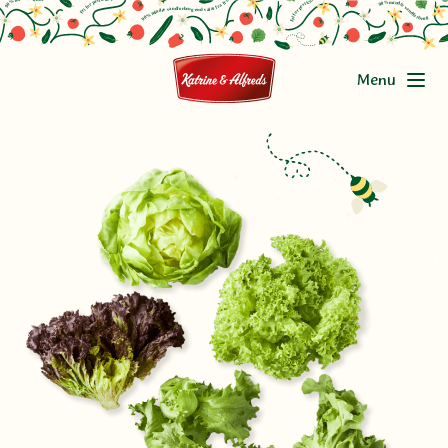
Menu
Produkter
Miljø og CSR
Om Katrine & Alfreds
Jobs
Kontakt os